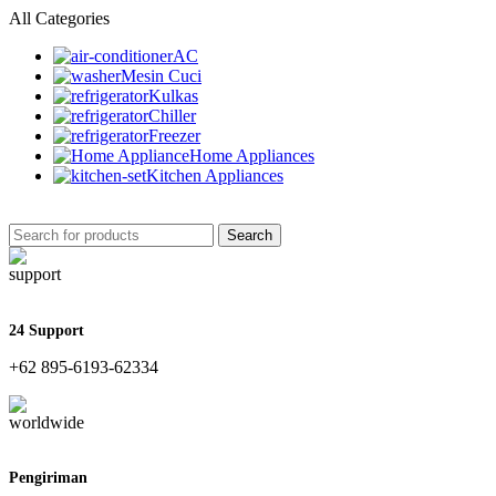
All Categories
AC
Mesin Cuci
Kulkas
Chiller
Freezer
Home Appliances
Kitchen Appliances
Search
24 Support
+62 895-6193-62334
Pengiriman