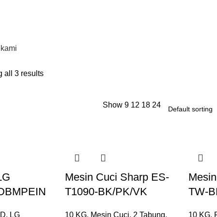
 kami
all 3 results
Show
9
12
18
24
LG
Mesin Cuci Sharp ES-
Mesin
DBMPEIN
T1090-BK/PK/VK
TW-B
AD
,
LG
10 KG
,
Mesin Cuci
,
2 Tabung
,
10 KG
,