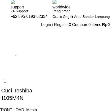
24 Support
Pengiriman
+62 895-6193-62334
Gratis Ongkir Area Bandar Lampung
Login / Register
0
Compare
0
items
Rp
0
 Cuci Toshiba
H105M4N
FRONT LOAD
,
Mesin