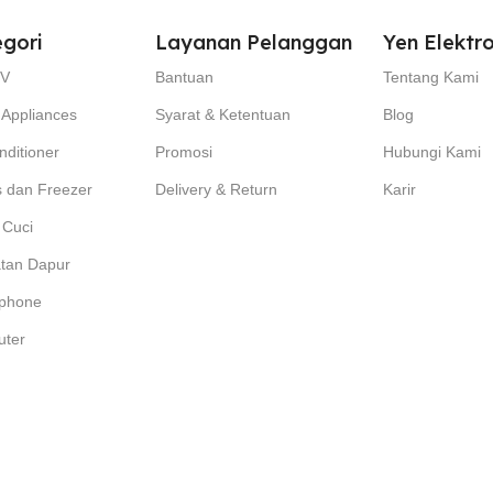
gori
Layanan Pelanggan
Yen Elektro
TV
Bantuan
Tentang Kami
Appliances
Syarat & Ketentuan
Blog
nditioner
Promosi
Hubungi Kami
s dan Freezer
Delivery & Return
Karir
 Cuci
atan Dapur
phone
ter