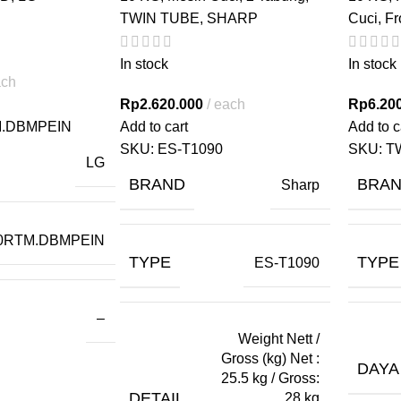
TWIN TUBE
,
SHARP
Cuci
,
Fr
In stock
In stock
ach
Rp
2.620.000
each
Rp
6.20
.DBMPEIN
Add to cart
Add to c
SKU:
ES-T1090
SKU:
T
LG
BRAND
BRA
Sharp
0RTM.DBMPEIN
TYPE
TYPE
ES-T1090
–
Weight Nett /
Gross (kg) Net :
DAYA
25.5 kg / Gross:
DETAIL
28 kg