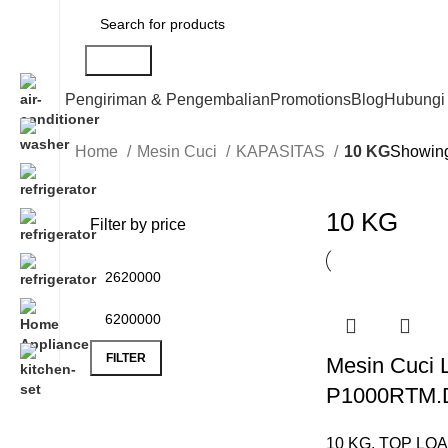
Search
Pengiriman & Pengembalian
Promotions
Blog
Hubungi
Home
Mesin Cuci
KAPASITAS
10 KG
Showing 
10 KG
Filter by price
FILTER
Mesin Cuci 
P1000RTM.
10 KG
,
TOP LO