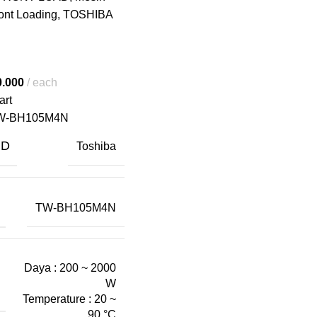
ont Loading
,
TOSHIBA
0.000
each
art
W-BH105M4N
ND
Toshiba
TW-BH105M4N
Daya : 200 ~ 2000
W
Temperature : 20 ~
90 °C