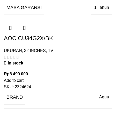
MASA GARANSI
1 Tahun
AOC CU34G2X/BK
UKURAN
,
32 INCHES
,
TV
In stock
Rp
8.499.000
Add to cart
SKU:
2324624
BRAND
Aqua