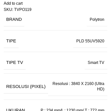
Add to cart
SKU:
TVPO119
BRAND
Polytron
TIPE
PLD 55UV5920
TIPE TV
Smart TV
Resolusi : 3840 X 2160 (Ultra
RESOLUSI (PIXEL)
HD)
UKURAN
P : 234 mm/L : 1230 mm/ T : 772 mm