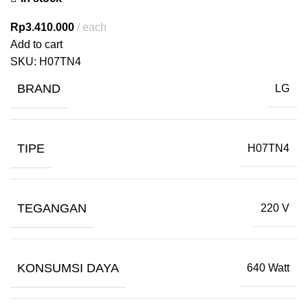
Rp
3.410.000
each
Add to cart
SKU:
H07TN4
BRAND
LG
TIPE
H07TN4
TEGANGAN
220 V
KONSUMSI DAYA
640 Watt