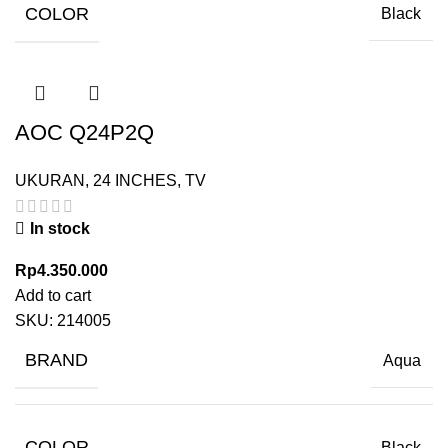
COLOR
Black
AOC Q24P2Q
UKURAN
,
24 INCHES
,
TV
In stock
Rp
4.350.000
Add to cart
SKU:
214005
BRAND
Aqua
COLOR
Black