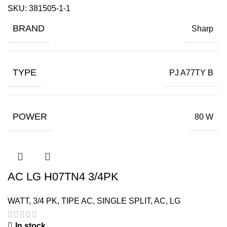
SKU:
381505-1-1
BRAND
Sharp
TYPE
PJ A77TY B
POWER
80 W
AC LG H07TN4 3/4PK
WATT
,
3/4 PK
,
TIPE AC
,
SINGLE SPLIT
,
AC
,
LG
In stock