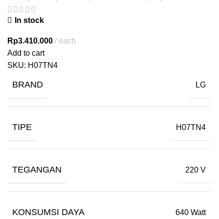
In stock
Rp
3.410.000
each
Add to cart
SKU:
H07TN4
BRAND
LG
TIPE
H07TN4
TEGANGAN
220 V
KONSUMSI DAYA
640 Watt