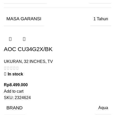
MASA GARANSI
1 Tahun
AOC CU34G2X/BK
UKURAN
,
32 INCHES
,
TV
In stock
Rp
8.499.000
Add to cart
SKU:
2324624
BRAND
Aqua