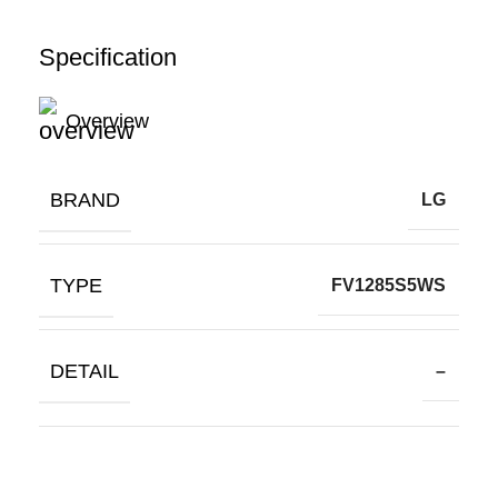
Specification
Overview
BRAND
LG
TYPE
FV1285S5WS
DETAIL
–