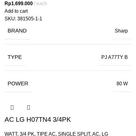
Rp
1.699.000
each
Add to cart
SKU:
381505-1-1
BRAND
Sharp
TYPE
PJ A77TY B
POWER
80 W
AC LG H07TN4 3/4PK
WATT
,
3/4 PK
,
TIPE AC
,
SINGLE SPLIT
,
AC
,
LG