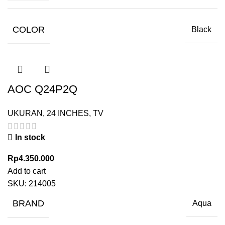
COLOR
Black
AOC Q24P2Q
UKURAN
,
24 INCHES
,
TV
In stock
Rp
4.350.000
Add to cart
SKU:
214005
BRAND
Aqua