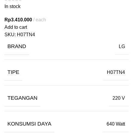
In stock
Rp
3.410.000
each
Add to cart
SKU:
H07TN4
BRAND
LG
TIPE
H07TN4
TEGANGAN
220 V
KONSUMSI DAYA
640 Watt