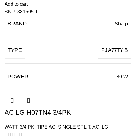
Add to cart
SKU:
381505-1-1
BRAND
Sharp
TYPE
PJ A77TY B
POWER
80 W
AC LG H07TN4 3/4PK
WATT
,
3/4 PK
,
TIPE AC
,
SINGLE SPLIT
,
AC
,
LG