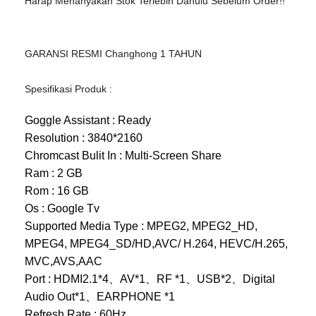
Harap Menanyakan Stok Terlebih Dahulu Sebelum Order!!
GARANSI RESMI Changhong 1 TAHUN
Spesifikasi Produk :
Goggle Assistant : Ready
Resolution : 3840*2160
Chromcast Bulit In : Multi-Screen Share
Ram : 2 GB
Rom : 16 GB
Os : Google Tv
Supported Media Type : MPEG2, MPEG2_HD,
MPEG4, MPEG4_SD/HD,AVC/ H.264, HEVC/H.265,
MVC,AVS,AAC
Port : HDMI2.1*4、AV*1、RF *1、USB*2、Digital
Audio Out*1、EARPHONE *1
Refresh Rate : 60Hz