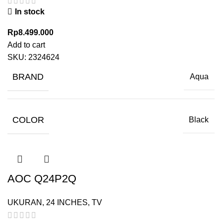
In stock
Rp
8.499.000
Add to cart
SKU:
2324624
BRAND
Aqua
COLOR
Black
AOC Q24P2Q
UKURAN
,
24 INCHES
,
TV