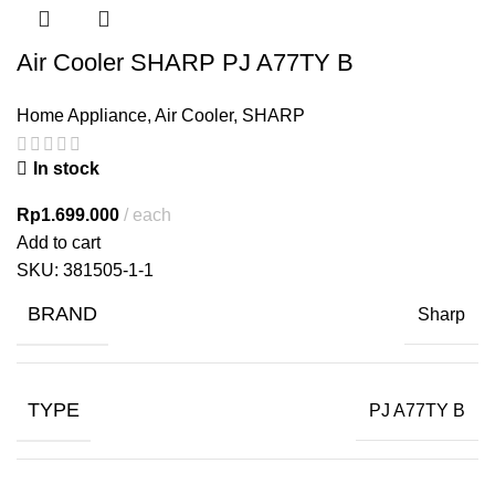
Air Cooler SHARP PJ A77TY B
Home Appliance
,
Air Cooler
,
SHARP
In stock
Rp
1.699.000
each
Add to cart
SKU:
381505-1-1
BRAND
Sharp
TYPE
PJ A77TY B