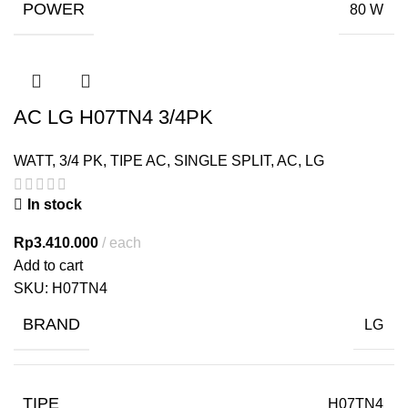
POWER
80 W
AC LG H07TN4 3/4PK
WATT
,
3/4 PK
,
TIPE AC
,
SINGLE SPLIT
,
AC
,
LG
In stock
Rp
3.410.000
each
Add to cart
SKU:
H07TN4
BRAND
LG
TIPE
H07TN4