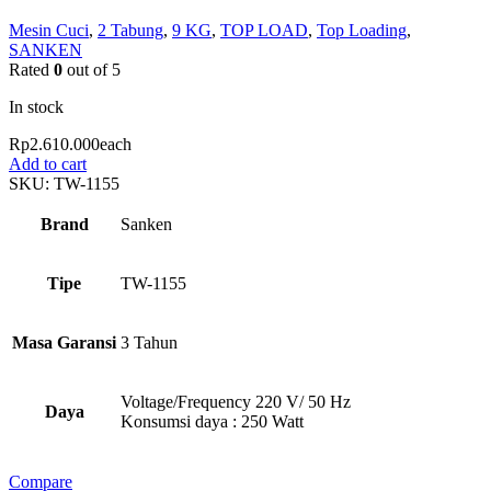
Mesin Cuci
,
2 Tabung
,
9 KG
,
TOP LOAD
,
Top Loading
,
SANKEN
Rated
0
out of 5
In stock
Rp
2.610.000
each
Add to cart
SKU:
TW-1155
Brand
Sanken
Tipe
TW-1155
Masa Garansi
3 Tahun
Voltage/Frequency 220 V/ 50 Hz
Daya
Konsumsi daya : 250 Watt
Compare