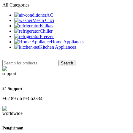
All Categories
AC
Mesin Cuci
Kulkas
Chiller
Freezer
Home Appliances
Kitchen Appliances
Search
24 Support
+62 895-6193-62334
Pengiriman