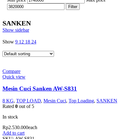
Filter
SANKEN
Show sidebar
Show
9
12
18
24
Compare
Quick view
Mesin Cuci Sanken AW-S831
8 KG
,
TOP LOAD
,
Mesin Cuci
,
Top Loading
,
SANKEN
Rated
0
out of 5
In stock
Rp
2.530.000
each
Add to cart
SKU:
AW-S831