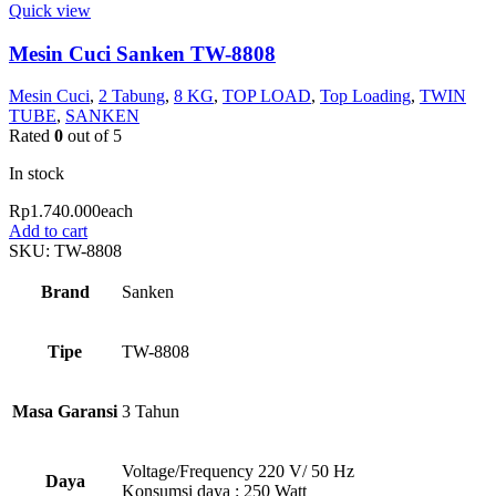
Quick view
Mesin Cuci Sanken TW-8808
Mesin Cuci
,
2 Tabung
,
8 KG
,
TOP LOAD
,
Top Loading
,
TWIN
TUBE
,
SANKEN
Rated
0
out of 5
In stock
Rp
1.740.000
each
Add to cart
SKU:
TW-8808
Brand
Sanken
Tipe
TW-8808
Masa Garansi
3 Tahun
Voltage/Frequency 220 V/ 50 Hz
Daya
Konsumsi daya : 250 Watt