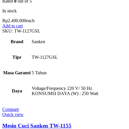
Rated
0
out of 5
In stock
Rp
2.490.000
each
Add to cart
SKU:
TW-1127GSL
Brand
Sanken
Tipe
TW-1127GSL
Masa Garansi
5 Tahun
Voltage/Frequency 220 V/ 50 Hz
Daya
KONSUMSI DAYA (W) : 250 Watt
Compare
Quick view
Mesin Cuci Sanken TW-1155