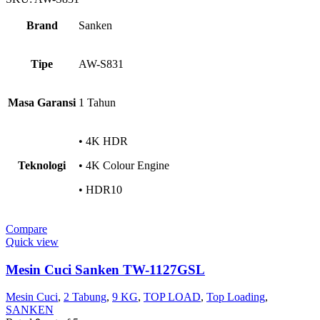
Brand
Sanken
Tipe
AW-S831
Masa Garansi
1 Tahun
• 4K HDR
Teknologi
• 4K Colour Engine
• HDR10
Compare
Quick view
Mesin Cuci Sanken TW-1127GSL
Mesin Cuci
,
2 Tabung
,
9 KG
,
TOP LOAD
,
Top Loading
,
SANKEN